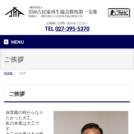
お気軽にお問い合わせください
TEL
027-395-5370
MENU
ご挨拶
HOME
»
ご挨拶
ご挨拶
保育園の時からなり
たかった大工。
私の本業は大工で
す。