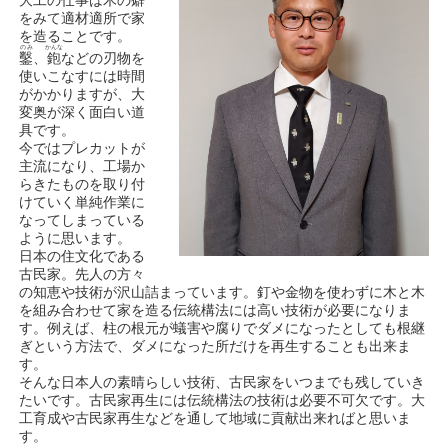
大工の仕事は木の癖
をみて適材適所で家
を造ることです。
のみ
かんな
鑿
、
鉋
などの刃物を
使いこなすには時間
がかかりますが、大
変奥が深く面白い道
具です。
今ではプレカットが
主流になり、工場か
らきたものを取り付
けていく単純作業に
なってしまっている
ように思います。
日本の住文化である
古民家。先人の方々
の知恵や技術が沢山詰まっています。釘や金物を使わずに木と木
を組み合わせて家を造る伝統構法には高い技術が必要になりま
す。例えば、柱の根元が蟻害や腐りでダメになったとしても根継
ぎという方法で、ダメになった所だけを再生することも出来ま
す。
そんな日本人の素晴らしい技術、古民家をいつまでも残していき
たいです。古民家再生には伝統構法の技術は必要不可欠です。大
工育成や古民家再生などを通して地域に貢献出来ればと思いま
す。